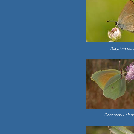
Satyrium scul
Gonepteryx cleop