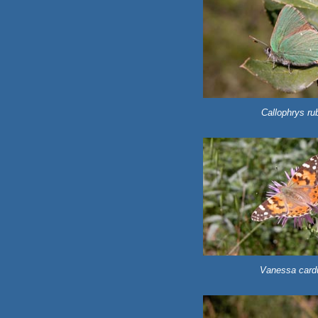
Callophrys rub
Vanessa card