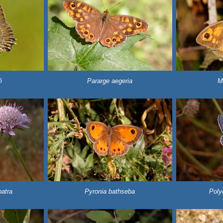
i
Pararge aegeria
M
atra
Pyronia bathseba
Poly