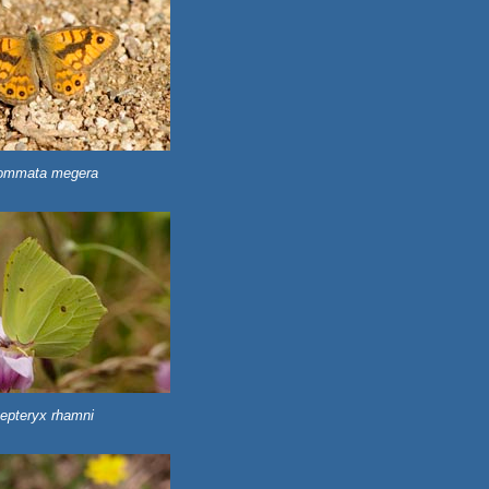
ommata megera
epteryx rhamni