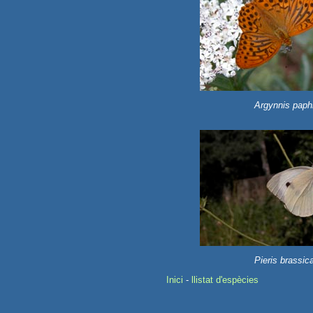
Argynnis paph
Pieris brassic
Inici
-
llistat d'espècies