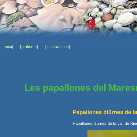
[
inici
]
[
grafisme
]
[
il·lustracions
]
Les papallones del Mare
Papallones diürnes de la
Papallones diürnes de la vall de R