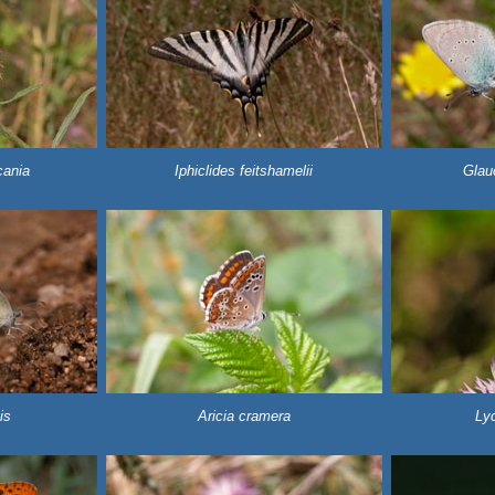
ania
Iphiclides feitshamelii
Glau
is
Aricia cramera
Ly