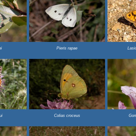
i
Pieris rapae
Lasi
ui
Colias croceus
Gon