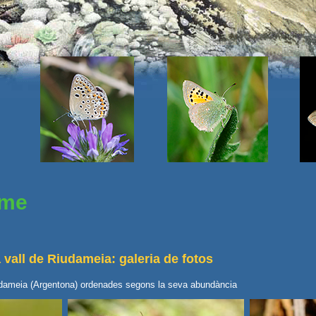
sme
 vall de Riudameia: galeria de fotos
iudameia (Argentona) ordenades segons la seva abundància