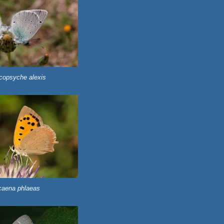
copsyche alexis
caena phlaeas