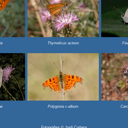
ia
Thymelicus acteon
Fav
ae
Polygonia c-album
Carc
Fotografies © Jordi Corbera