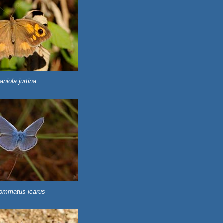
aniola jurtina
ommatus icarus